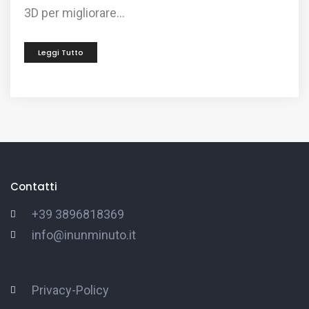
3D per migliorare...
Leggi Tutto
Contatti
+39 3896818369
info@inunminuto.it
Privacy-Policy